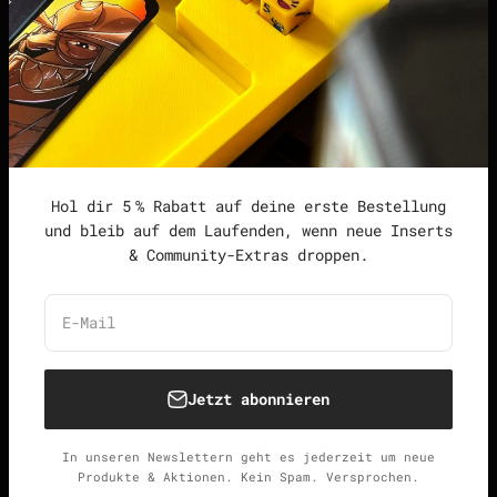
Datenschutzerklärung
Widerrufsrecht &
Widerrufsformular
Allgemeine
Geschäftsbedingungen
Hol dir 5 % Rabatt auf deine erste Bestellung
und bleib auf dem Laufenden, wenn neue Inserts
& Community-Extras droppen.
Deutschland (EUR €)
Deutsch
E-Mail
Jetzt abonnieren
© 2026, Unspielbar.
Widerrufsrecht
Datenschutzerklärung
AGB
Versand
In unseren Newslettern geht es jederzeit um neue
Kontaktinformationen
Impressum
Produkte & Aktionen. Kein Spam. Versprochen.