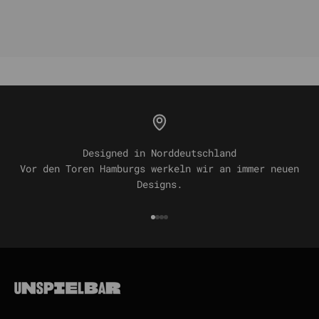
Designed in Norddeutschland
Vor den Toren Hamburgs werkeln wir an immer neuen
Designs.
Gehe zu Element 1
Gehe zu Element 2
Gehe zu Element 3
Gehe zu Element 4