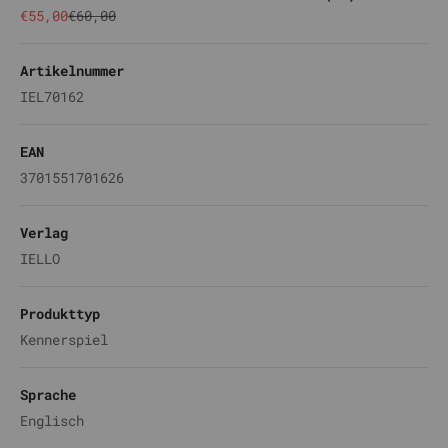
Angebot
Regulärer Preis
€55,00
€60,00
Artikelnummer
IEL70162
EAN
3701551701626
Verlag
IELLO
Produkttyp
Kennerspiel
Sprache
Englisch