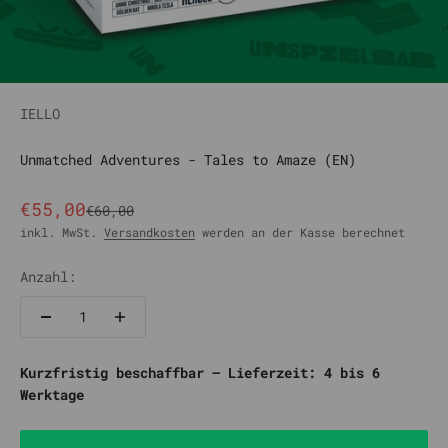
IELLO
Unmatched Adventures - Tales to Amaze (EN)
Angebot
€55,00
Regulärer Preis
€60,00
inkl. MwSt.
Versandkosten
werden an der Kasse berechnet
Anzahl:
Kurzfristig beschaffbar – Lieferzeit: 4 bis 6
Werktage