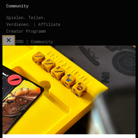
Community
Spielen. Teilen.
Verdienen. | Affiliate
Creator Programm
DISCORD | Community
Server
points | Score Tracker
Podcast
Impressum
Datenschutzerklärung
Widerrufsrecht &
Widerrufsformular
Allgemeine
Geschäftsbedingungen