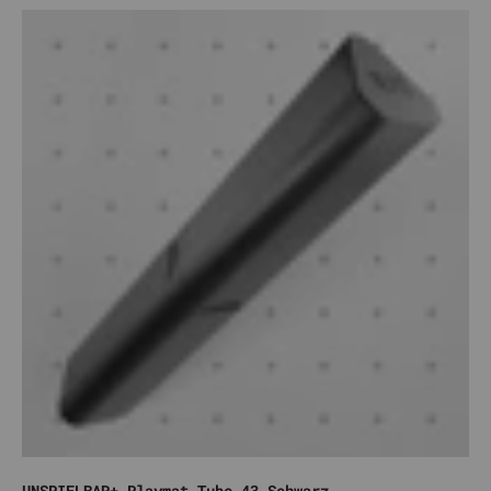
UNSPIELBAR+ Playmat Tube 43 Schwarz