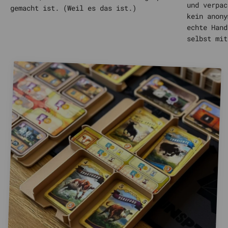
und verpac
gemacht ist. (Weil es das ist.)
kein anony
echte Hand
selbst mit