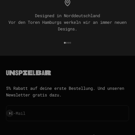
Designed in Norddeutschland
Vor den Toren Hamburgs werkeln wir an immer neuen
Designs.
Gehe zu Element 1
Gehe zu Element 2
Gehe zu Element 3
Gehe zu Element 4
5% Rabatt auf deine erste Bestellung. Und unseren
Newsletter gratis dazu.
Abonnieren
E-Mail