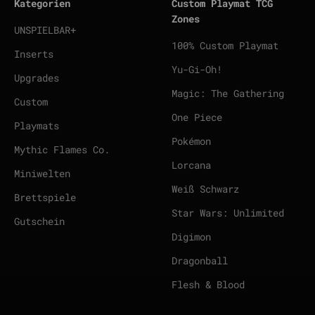
Kategorien
Custom Playmat TCG
Zones
UNSPIELBAR+
100% Custom Playmat
Inserts
Yu-Gi-Oh!
Upgrades
Magic: The Gathering
Custom
One Piece
Playmats
Pokémon
Mythic Flames Co.
Lorcana
Miniwelten
Weiß Schwarz
Brettspiele
Star Wars: Unlimited
Gutschein
Digimon
Dragonball
Flesh & Blood