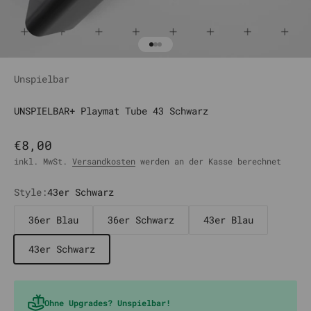
Gehe zu Element 1
Gehe zu Element 2
Gehe zu Element 3
Unspielbar
UNSPIELBAR+ Playmat Tube 43 Schwarz
Angebot
€8,00
inkl. MwSt.
Versandkosten
werden an der Kasse berechnet
Style:
43er Schwarz
36er Blau
36er Schwarz
43er Blau
43er Schwarz
Ohne Upgrades? Unspielbar!