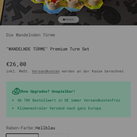
Gehe zu Element 1
Gehe zu Element 2
Gehe zu Element 3
Gehe zu Element 4
Gehe zu Element 5
Gehe zu Element 6
Die Wandelnden Türme
"WANDELNDE TÜRME" Premium Turm Set
Angebot
€26,00
inkl. MwSt.
Versandkosten
werden an der Kasse berechnet
Ohne Upgrades? Unspielbar!
Ab 70€ Bestellwert in DE immer Versandkostenfrei
Klimaneutraler Versand nach ganz Europa
Raben-Farbe:
Hellblau