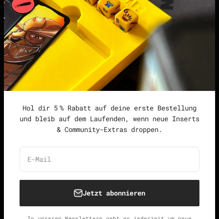
Impressum
Datenschutzerklärung
Widerrufsrecht &
Widerrufsformular
Allgemeine
Geschäftsbedingungen
Hol dir 5 % Rabatt auf deine erste Bestellung
und bleib auf dem Laufenden, wenn neue Inserts
& Community-Extras droppen.
Deutschland (EUR €)
Deutsch
E-Mail
Jetzt abonnieren
© 2026, Unspielbar.
Widerrufsrecht
Datenschutzerklärung
AGB
Versand
In unseren Newslettern geht es jederzeit um neue