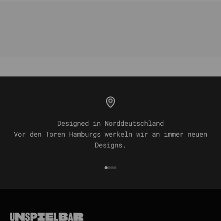
Designed in Norddeutschland
Vor den Toren Hamburgs werkeln wir an immer neuen
Designs.
Gehe zu Element 1
Gehe zu Element 2
Gehe zu Element 3
Gehe zu Element 4