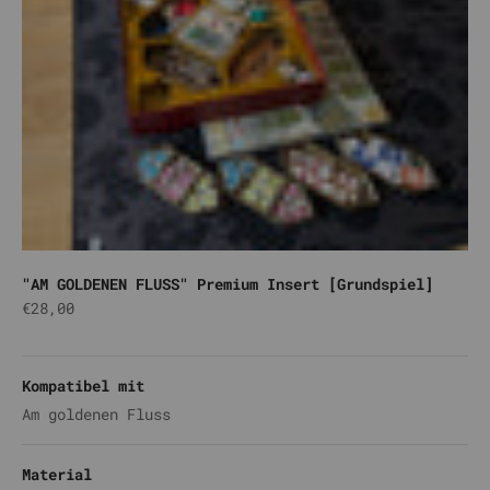
"AM GOLDENEN FLUSS" Premium Insert [Grundspiel]
Angebot
€28,00
Gold
Gelb
Schwarz
Weiß
Kompatibel mit
Am goldenen Fluss
Material