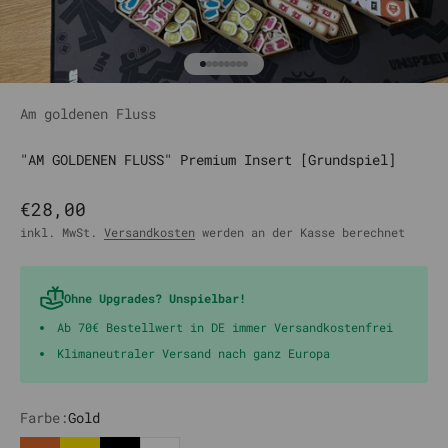
Gehe zu Element 1
Gehe zu Element 2
Gehe zu Element 3
Gehe zu Element 4
Gehe zu Element 5
Gehe zu Element 6
Gehe zu Element 7
Gehe zu Element 8
Am goldenen Fluss
"AM GOLDENEN FLUSS" Premium Insert [Grundspiel]
Angebot
€28,00
inkl. MwSt.
Versandkosten
werden an der Kasse berechnet
Ohne Upgrades? Unspielbar!
Ab 70€ Bestellwert in DE immer Versandkostenfrei
Klimaneutraler Versand nach ganz Europa
Farbe:
Gold