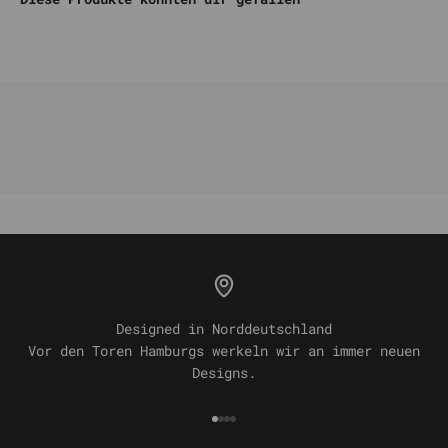
Designed in Norddeutschland
Vor den Toren Hamburgs werkeln wir an immer neuen
Designs.
Gehe zu Element 1
Gehe zu Element 2
Gehe zu Element 3
Gehe zu Element 4