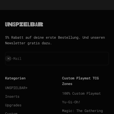
Gehe zu Element 1
Gehe zu Element 2
Gehe zu Element 3
Gehe zu Element 4
5% Rabatt auf deine erste Bestellung. Und unseren
Newsletter gratis dazu.
Abonnieren
E-Mail
Kategorien
Custom Playmat TCG
Zones
UNSPIELBAR+
100% Custom Playmat
Inserts
Yu-Gi-Oh!
Upgrades
Magic: The Gathering
Custom