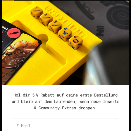
Server
points | Score Tracker
Podcast
Impressum
Datenschutzerklärung
Widerrufsrecht &
Widerrufsformular
Allgemeine
Geschäftsbedingungen
Hol dir 5 % Rabatt auf deine erste Bestellung
und bleib auf dem Laufenden, wenn neue Inserts
& Community-Extras droppen.
Deutschland (EUR €)
Deutsch
E-Mail