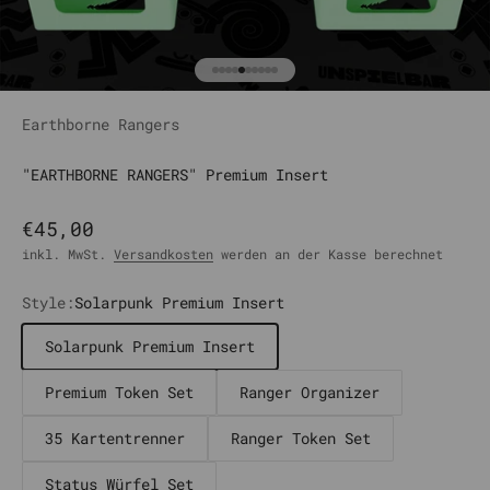
Gehe zu Element 1
Gehe zu Element 2
Gehe zu Element 3
Gehe zu Element 4
Gehe zu Element 5
Gehe zu Element 6
Gehe zu Element 7
Gehe zu Element 8
Gehe zu Element 9
Gehe zu Element 10
Earthborne Rangers
"EARTHBORNE RANGERS" Premium Insert
Angebot
€45,00
inkl. MwSt.
Versandkosten
werden an der Kasse berechnet
Style:
Solarpunk Premium Insert
Solarpunk Premium Insert
Premium Token Set
Ranger Organizer
35 Kartentrenner
Ranger Token Set
Status Würfel Set