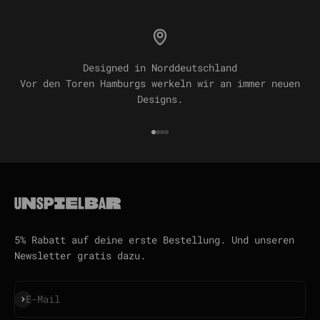
Designed in Norddeutschland
Vor den Toren Hamburgs werkeln wir an immer neuen
Designs.
Gehe zu Element 1
Gehe zu Element 2
Gehe zu Element 3
Gehe zu Element 4
5% Rabatt auf deine erste Bestellung. Und unseren
Newsletter gratis dazu.
Abonnieren
E-Mail