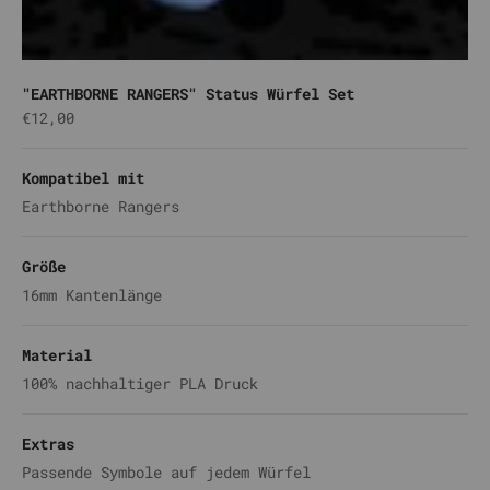
"EARTHBORNE RANGERS" Status Würfel Set
Angebot
€12,00
Kompatibel mit
Earthborne Rangers
Größe
16mm Kantenlänge
Material
100% nachhaltiger PLA Druck
Extras
Passende Symbole auf jedem Würfel