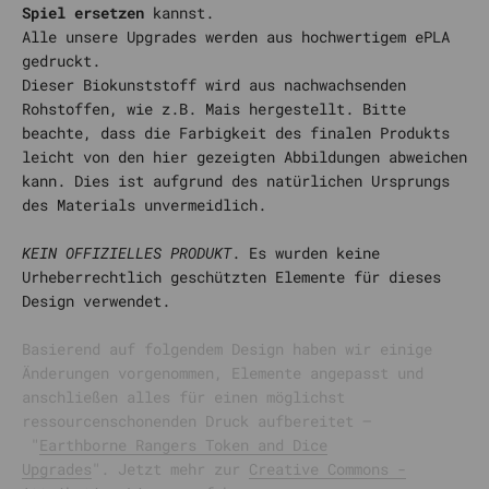
Spiel ersetzen
kannst.
Alle unsere Upgrades werden aus hochwertigem ePLA
gedruckt.
Dieser Biokunststoff wird aus nachwachsenden
Rohstoffen, wie z.B. Mais hergestellt. Bitte
beachte, dass die Farbigkeit des finalen Produkts
leicht von den hier gezeigten Abbildungen abweichen
kann. Dies ist aufgrund des natürlichen Ursprungs
des Materials unvermeidlich.
KEIN OFFIZIELLES PRODUKT
. Es wurden keine
Urheberrechtlich geschützten Elemente für dieses
Design verwendet.
Basierend auf folgendem Design haben wir einige
Änderungen vorgenommen, Elemente angepasst und
anschließen alles für einen möglichst
ressourcenschonenden Druck aufbereitet –
"
Earthborne Rangers Token and Dice
Upgrades
". Jetzt mehr zur
Creative Commons -