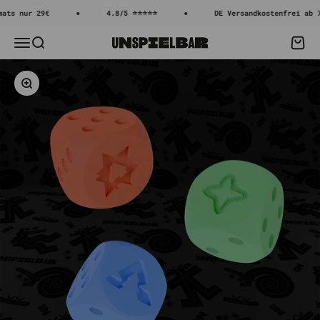
Zum Inhalt springen
 nur 29€
4.8/5 ⭐⭐⭐⭐⭐
DE Versandkostenfrei ab 70€
Menü
Suche
Waren
Unspielbar
Bild vergrößern