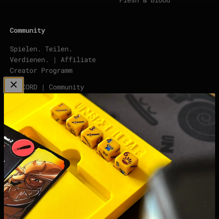
Community
Spielen. Teilen.
Verdienen. | Affiliate
Creator Programm
DISCORD | Community
Server
points | Score Tracker
Podcast
Impressum
Datenschutzerklärung
Widerrufsrecht &
Widerrufsformular
Allgemeine
Geschäftsbedingungen