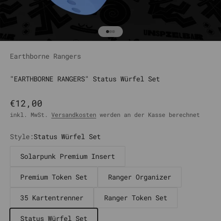
Gehe zu Element 1
Gehe zu Element 2
Gehe zu Element 3
Earthborne Rangers
"EARTHBORNE RANGERS" Status Würfel Set
Angebot
€12,00
inkl. MwSt.
Versandkosten
werden an der Kasse berechnet
Style:
Status Würfel Set
Solarpunk Premium Insert
Premium Token Set
Ranger Organizer
35 Kartentrenner
Ranger Token Set
Status Würfel Set