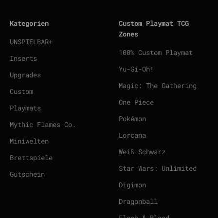
Kategorien
Custom Playmat TCG
Zones
UNSPIELBAR+
100% Custom Playmat
Inserts
Yu-Gi-Oh!
Upgrades
Magic: The Gathering
Custom
One Piece
Playmats
Pokémon
Mythic Flames Co.
Lorcana
Miniwelten
Weiß Schwarz
Brettspiele
Star Wars: Unlimited
Gutschein
Digimon
Dragonball
Flesh & Blood