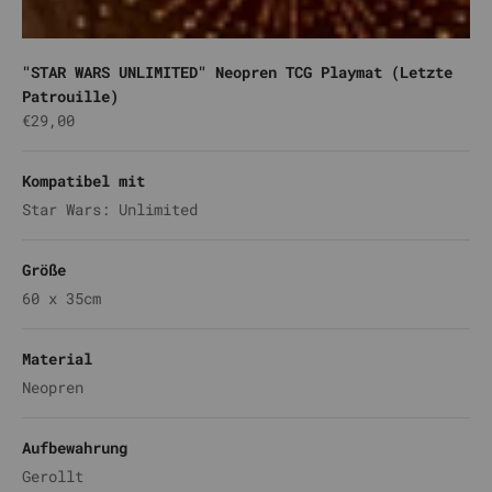
"STAR WARS UNLIMITED" Neopren TCG Playmat (Letzte
Patrouille)
Angebot
€29,00
Kompatibel mit
Star Wars: Unlimited
Größe
60 x 35cm
Material
Neopren
Aufbewahrung
Gerollt