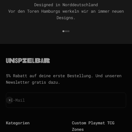
Designed in Norddeutschland
Vor den Toren Hamburgs werkeln wir an immer neuen
Designs.
Gehe zu Element 1
Gehe zu Element 2
Gehe zu Element 3
Gehe zu Element 4
5% Rabatt auf deine erste Bestellung. Und unseren
Newsletter gratis dazu.
Abonnieren
E-Mail
Kategorien
Custom Playmat TCG
Zones