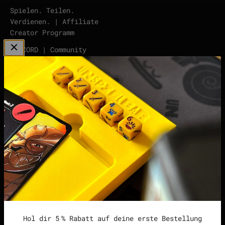
Spielen. Teilen.
Verdienen. | Affiliate
Creator Programm
DISCORD | Community
Server
points | Score Tracker
Podcast
Impressum
Datenschutzerklärung
Widerrufsrecht &
Widerrufsformular
Allgemeine
Geschäftsbedingungen
Hol dir 5 % Rabatt auf deine erste Bestellung